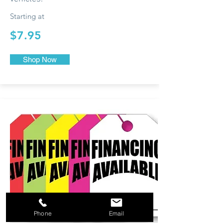
Starting at
$7.95
Shop Now
Phone
Email